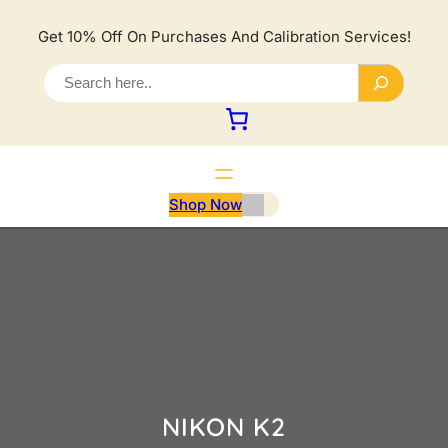
Lewati
ke
Get 10% Off On Purchases And Calibration Services!
konten
S
e
a
r
c
h
Shop Now
NIKON K2