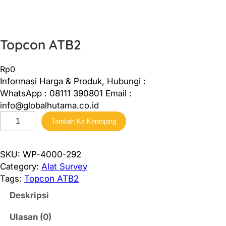
Topcon ATB2
Rp
0
Informasi Harga & Produk, Hubungi :
WhatsApp : 08111 390801 Email :
info@globalhutama.co.id
K
Tambah Ke Keranjang
u
a
n
SKU:
WP-4000-292
t
Category:
Alat Survey
i
Tags:
Topcon ATB2
t
Deskripsi
a
s
Ulasan (0)