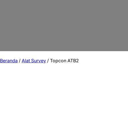
Beranda
/
Alat Survey
/ Topcon ATB2