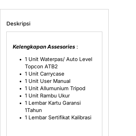
T
o
p
c
Deskripsi
o
n
A
Kelengkapan Assesories
:
T
B
1 Unit Waterpas/ Auto Level
2
Topcon ATB2
1 Unit Carrycase
1 Unit User Manual
1 Unit Allumunium Tripod
1 Unit Rambu Ukur
1 Lembar Kartu Garansi
1Tahun
1 Lembar Sertifikat Kalibrasi