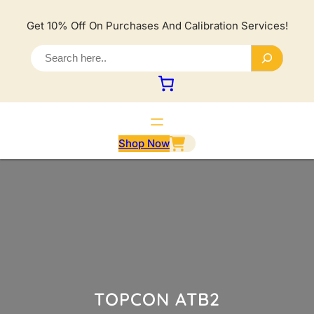
Lewati
ke
Get 10% Off On Purchases And Calibration Services!
konten
S
e
a
r
c
h
Shop Now
TOPCON ATB2