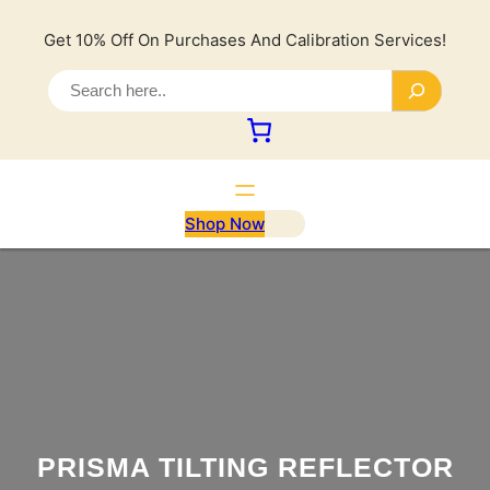
Lewati
ke
Get 10% Off On Purchases And Calibration Services!
konten
S
e
a
r
c
h
Shop Now
PRISMA TILTING REFLECTOR