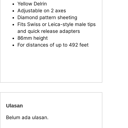
Yellow Delrin
l
Adjustable on 2 axes
t
Diamond pattern sheeting
i
Fits Swiss or Leica-style male tips
n
and quick release adapters
g
86mm height
R
For distances of up to 492 feet
e
f
l
e
c
t
o
r
Ulasan
Belum ada ulasan.