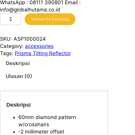
WhatsApp : 08111 390801 Email :
info@globalhutama.co.id
K
Tambah Ke Keranjang
u
a
n
SKU:
ASP1000024
t
Category:
accessories
i
Tags:
Prisma Tilting Reflector
t
Deskripsi
a
s
Ulasan (0)
P
r
i
s
Deskripsi
m
60mm diamond pattern
a
w/crosshairs
T
-2 millimeter offset
i