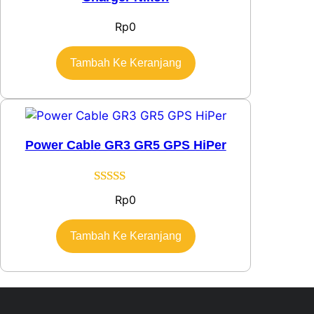
Rp
0
Tambah Ke Keranjang
Power Cable GR3 GR5 GPS HiPer
Peringkat
3
Rp
0
3.67
dari
5
Tambah Ke Keranjang
berdasarkan
penilaian
pelanggan