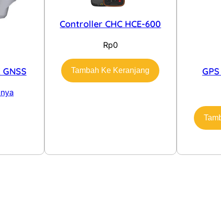
Controller CHC HCE-600
Rp
0
K GNSS
GPS 
Tambah Ke Keranjang
pnya
Tamb