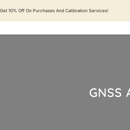
Lewati
ke
Get 10% Off On Purchases And Calibration Services!
konten
GNSS 