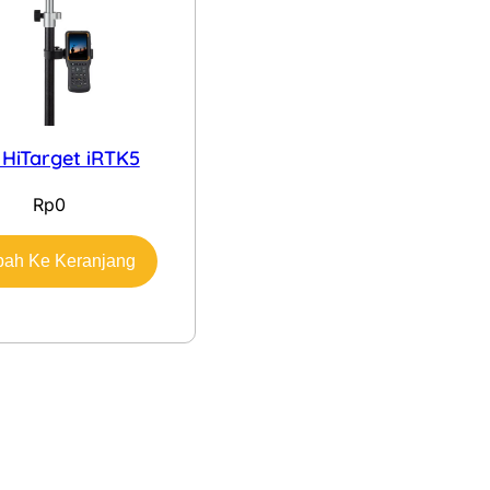
HiTarget iRTK5
Rp
0
ah Ke Keranjang