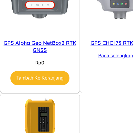
GPS Alpha Geo NetBox2 RTK
GPS CHC i73 RT
GNSS
Baca selengka
Rp
0
Tambah Ke Keranjang