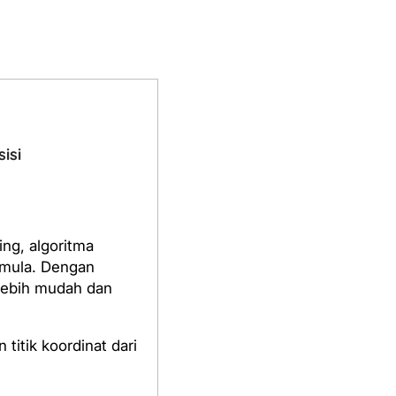
isi
ng, algoritma
emula. Dengan
 lebih mudah dan
itik koordinat dari