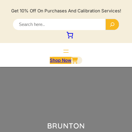
Lewati
ke
Get 10% Off On Purchases And Calibration Services!
konten
S
e
a
r
c
h
Shop Now
BRUNTON