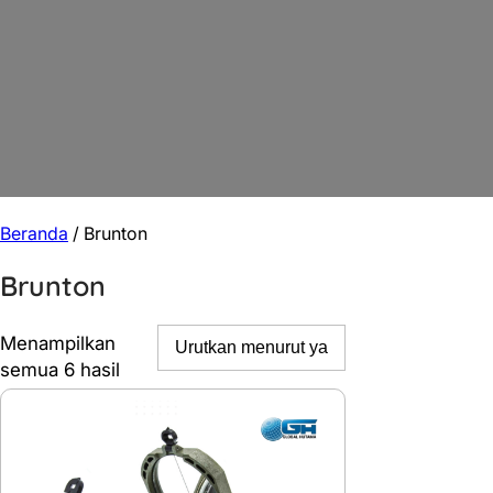
Beranda
/ Brunton
Brunton
Menampilkan
Diurutkan
semua 6 hasil
menurut
yang
terbaru